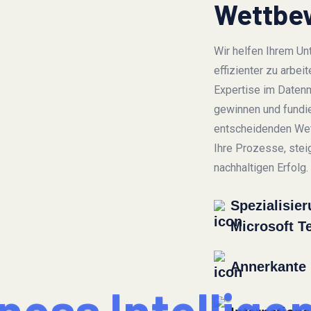
Wettbew
Wir helfen Ihrem U
effizienter zu arbe
Expertise im Datenm
gewinnen und fundie
entscheidenden Wett
Ihre Prozesse, steig
nachhaltigen Erfolg.
Spezialisier
Microsoft T
Annerkante 