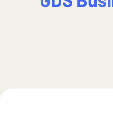
G
D
S
B
u
s
i