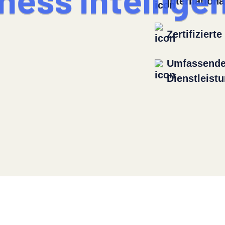
n
e
s
s
I
n
t
e
l
l
i
g
e
Internation
Zertifiziert
Umfassend
Dienstleist