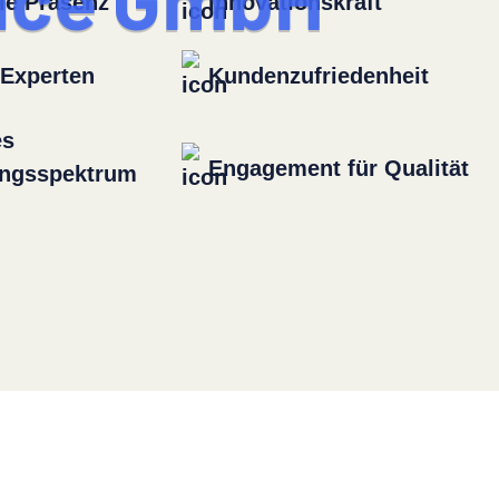
n
c
e
G
m
b
H
ale Präsenz
Innovationskraft
e Experten
Kundenzufriedenheit
es
Engagement für Qualität
ungsspektrum