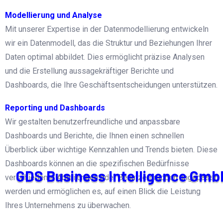
Modellierung und Analyse
Mit unserer Expertise in der Datenmodellierung entwickeln
wir ein Datenmodell, das die Struktur und Beziehungen Ihrer
Daten optimal abbildet. Dies ermöglicht präzise Analysen
und die Erstellung aussagekräftiger Berichte und
Dashboards, die Ihre Geschäftsentscheidungen unterstützen.
Reporting und Dashboards
Wir gestalten benutzerfreundliche und anpassbare
Dashboards und Berichte, die Ihnen einen schnellen
Überblick über wichtige Kennzahlen und Trends bieten. Diese
Dashboards können an die spezifischen Bedürfnisse
G
D
S
B
u
s
i
n
e
s
s
I
n
t
e
l
l
i
g
e
n
c
e
G
m
b
verschiedener Abteilungen oder Benutzergruppen angepasst
werden und ermöglichen es, auf einen Blick die Leistung
Ihres Unternehmens zu überwachen.