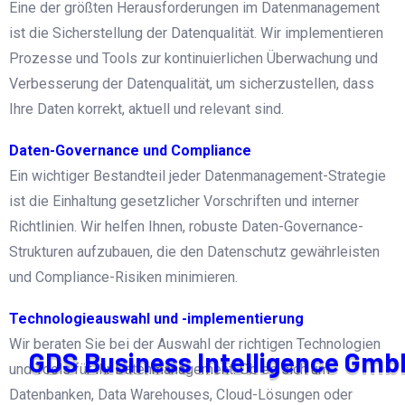
Eine der größten Herausforderungen im Datenmanagement
ist die Sicherstellung der Datenqualität. Wir implementieren
Prozesse und Tools zur kontinuierlichen Überwachung und
Verbesserung der Datenqualität, um sicherzustellen, dass
Ihre Daten korrekt, aktuell und relevant sind.
Daten-Governance und Compliance
Ein wichtiger Bestandteil jeder Datenmanagement-Strategie
ist die Einhaltung gesetzlicher Vorschriften und interner
Richtlinien. Wir helfen Ihnen, robuste Daten-Governance-
Strukturen aufzubauen, die den Datenschutz gewährleisten
und Compliance-Risiken minimieren.
Technologieauswahl und -implementierung
Wir beraten Sie bei der Auswahl der richtigen Technologien
G
D
S
B
u
s
i
n
e
s
s
I
n
t
e
l
l
i
g
e
n
c
e
G
m
b
und Tools für Ihr Datenmanagement. Ob es sich um
Datenbanken, Data Warehouses, Cloud-Lösungen oder