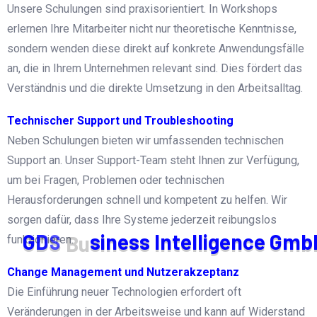
Unsere Schulungen sind praxisorientiert. In Workshops
erlernen Ihre Mitarbeiter nicht nur theoretische Kenntnisse,
sondern wenden diese direkt auf konkrete Anwendungsfälle
an, die in Ihrem Unternehmen relevant sind. Dies fördert das
Verständnis und die direkte Umsetzung in den Arbeitsalltag.
Technischer Support und Troubleshooting
Neben Schulungen bieten wir umfassenden technischen
Support an. Unser Support-Team steht Ihnen zur Verfügung,
um bei Fragen, Problemen oder technischen
Herausforderungen schnell und kompetent zu helfen. Wir
sorgen dafür, dass Ihre Systeme jederzeit reibungslos
G
D
S
B
u
s
i
n
e
s
s
I
n
t
e
l
l
i
g
e
n
c
e
G
m
b
funktionieren.
Change Management und Nutzerakzeptanz
Die Einführung neuer Technologien erfordert oft
Veränderungen in der Arbeitsweise und kann auf Widerstand