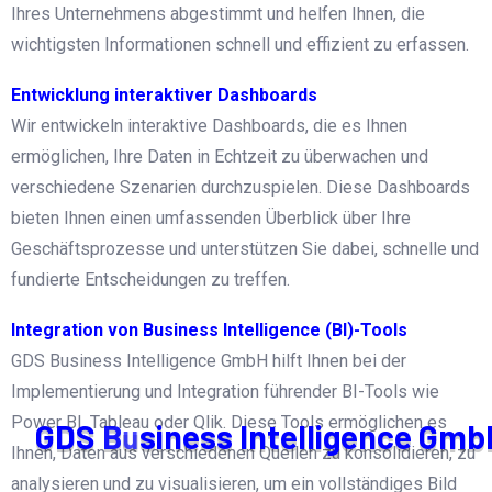
Ihres Unternehmens abgestimmt und helfen Ihnen, die
wichtigsten Informationen schnell und effizient zu erfassen.
Entwicklung interaktiver Dashboards
Wir entwickeln interaktive Dashboards, die es Ihnen
ermöglichen, Ihre Daten in Echtzeit zu überwachen und
verschiedene Szenarien durchzuspielen. Diese Dashboards
bieten Ihnen einen umfassenden Überblick über Ihre
Geschäftsprozesse und unterstützen Sie dabei, schnelle und
fundierte Entscheidungen zu treffen.
Integration von Business Intelligence (BI)-Tools
GDS Business Intelligence GmbH hilft Ihnen bei der
Implementierung und Integration führender BI-Tools wie
Power BI, Tableau oder Qlik. Diese Tools ermöglichen es
G
D
S
B
u
s
i
n
e
s
s
I
n
t
e
l
l
i
g
e
n
c
e
G
m
b
Ihnen, Daten aus verschiedenen Quellen zu konsolidieren, zu
analysieren und zu visualisieren, um ein vollständiges Bild