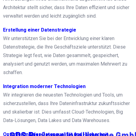
Architektur stellt sicher, dass Ihre Daten effizient und sicher
verwaltet werden und leicht zugänglich sind.
Erstellung einer Datenstrategie
Wir unterstützen Sie bei der Entwicklung einer klaren
Datenstrategie, die Ihre Geschäftsziele unterstützt. Diese
Strategie legt fest, wie Daten gesammelt, gespeichert,
analysiert und genutzt werden, um maximalen Mehrwert zu
schaffen.
Integration moderner Technologien
Wir integrieren die neuesten Technologien und Tools, um
sicherzustellen, dass Ihre Dateninfrastruktur zukunftssicher
und skalierbar ist. Dies umfasst Cloud-Technologien, Big
Data-Lösungen, Data Lakes und Data Warehouses.
G
D
S
B
u
s
i
n
e
s
s
I
n
t
e
l
l
i
g
e
n
c
e
G
m
b
Optimierung der Datenqualität und -sicherheit